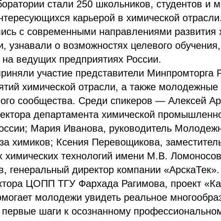
оратории стали 250 школьников, студентов и 
нтересующихся карьерой в химической отрасли.
лись с современными направлениями развития 
 узнавали о возможностях целевого обучения,
 на ведущих предприятиях России.
приняли участие представители Минпромторга 
ятий химической отрасли, а также молодежные
ого сообщества. Среди спикеров — Алексей Ар
ректора департамента химической промышленн
оссии; Мария Иванова, руководитель Молодежн
за химиков; Ксения Перевощикова, заместител
х химических технологий имени М.В. Ломоносо
, генеральный директор компании «АрскаТек».
ктора ЦОПП ТГУ Фархада Рагимова, проект «К
омогает молодежи увидеть реальное многообра
ь первые шаги к осознанному профессионально