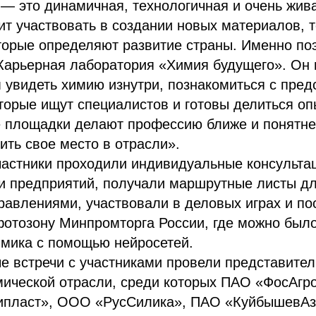
— это динамичная, технологичная и очень жив
т участвовать в создании новых материалов, т
торые определяют развитие страны. Именно по
Карьерная лаборатория «Химия будущего». Он 
увидеть химию изнутри, познакомиться с пред
торые ищут специалистов и готовы делиться о
е площадки делают профессию ближе и понятне
ть свое место в отрасли».
частники проходили индивидуальные консульта
и предприятий, получали маршрутные листы дл
равлениями, участвовали в деловых играх и п
фотозону Минпромторга России, где можно был
имика с помощью нейросетей.
е встречи с участниками провели представите
мической отрасли, среди которых ПАО «ФосАгр
ипласт», ООО «РусСилика», ПАО «КуйбышевА