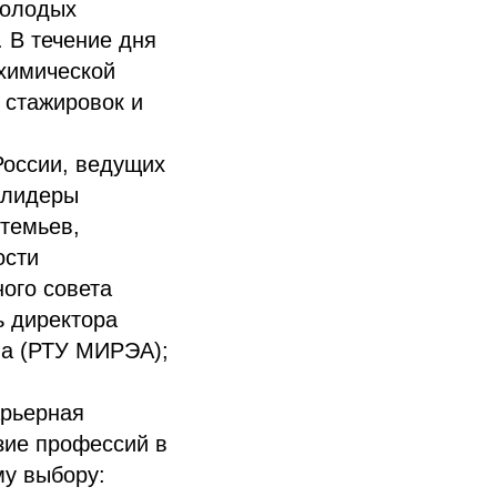
молодых
 В течение дня
химической
 стажировок и
России, ведущих
 лидеры
темьев,
ости
ого совета
ь директора
ва (РТУ МИРЭА);
арьерная
зие профессий в
му выбору: