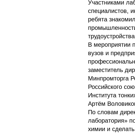
Участниками лаб
специалистов, и
ребята знакоми
промышленности,
трудоустройства
В мероприятии 
вузов и предпри
профессиональн
заместитель ди
Минпромторга Р
Российского сою
Института тонки
Артём Воловиков
По словам дире
лаборатория» п
химии и сделат