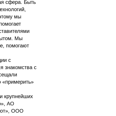
ая сфера. Быть
ехнологий,
этому мы
помогает
ставителями
пытом. Мы
е, помогают
ции с
я знакомства с
осещали
о «примерить»
ли крупнейших
о», АО
зот», ООО