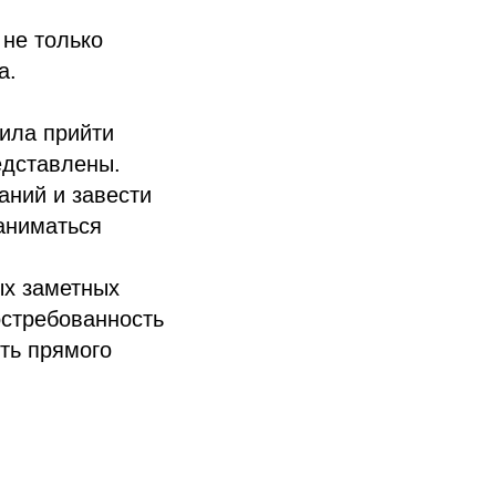
 не только
а.
шила прийти
едставлены.
аний и завести
аниматься
ых заметных
остребованность
ть прямого