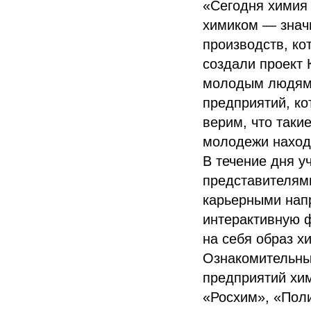
«Сегодня химия 
химиком — значи
производств, ко
создали проект 
молодым людям 
предприятий, ко
верим, что таки
молодежи находи
В течение дня у
представителям
карьерными нап
интерактивную 
на себя образ х
Ознакомительны
предприятий хи
«Росхим», «Пол