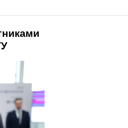
тниками
ГУ