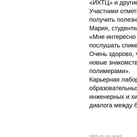
«ИХТЦ» и други
Участники отмет
получить полезн
Мария, студент
«Мне интересно 
послушать спике
Очень здорово, 
новые знакомств
полимерами».
Карьерная лабо
образовательны
инженерных и х
диалога между 
2025-11-13 14:07